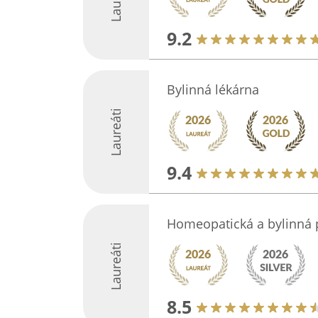
9.2
Bylinná lékárna
Laureáti
9.4
Homeopatická a bylinná 
Laureáti
8.5