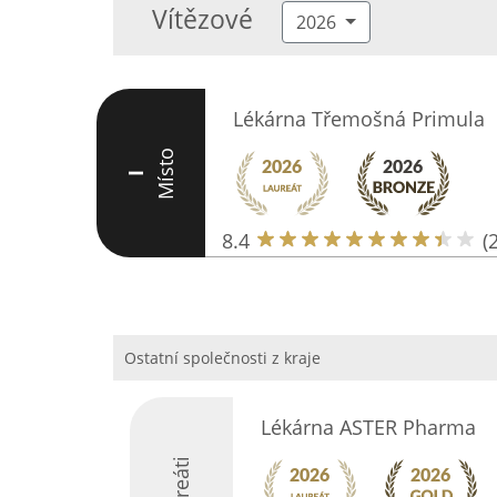
Vítězové
2026
Lékárna Třemošná Primula
Místo
I
8.4
(
Ostatní společnosti z kraje
Lékárna ASTER Pharma
Laureáti