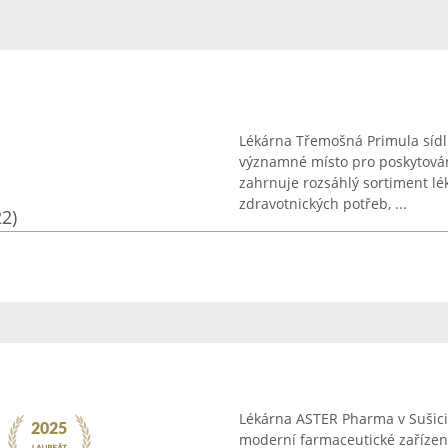
Lékárna Třemošná Primula sídlí
významné místo pro poskytován
zahrnuje rozsáhlý sortiment lé
zdravotnických potřeb, ...
22)
Lékárna ASTER Pharma v Sušici,
moderní farmaceutické zařízení