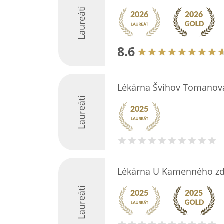
Laureáti
8.6
Lékárna Švihov Tomanov
Laureáti
Lékárna U Kamenného zd
Laureáti