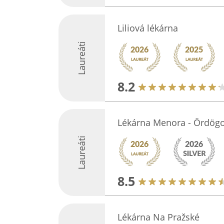
Liliová lékárna
Laureáti
8.2
Lékárna Menora - Ördögo
Laureáti
8.5
Lékárna Na Pražské