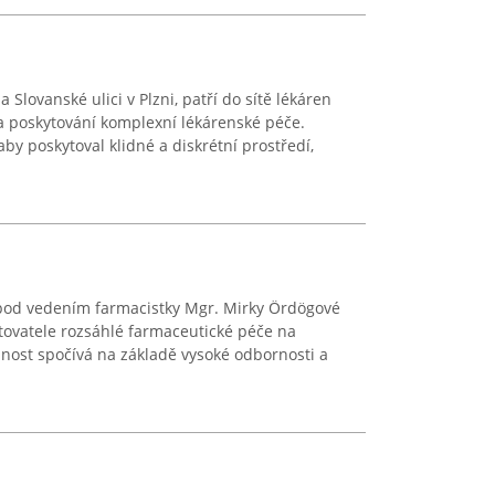
a Slovanské ulici v Plzni, patří do sítě lékáren
na poskytování komplexní lékárenské péče.
aby poskytoval klidné a diskrétní prostředí,
i pod vedením farmacistky Mgr. Mirky Ördögové
ovatele rozsáhlé farmaceutické péče na
nnost spočívá na základě vysoké odbornosti a