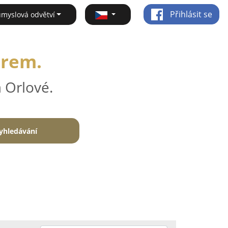
Přihlásit se
ůmyslová odvětví
irem.
 Orlové.
yhledávání