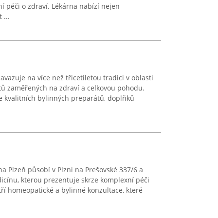
í péči o zdraví. Lékárna nabízí nejen
 ...
navazuje na více než třicetiletou tradici v oblasti
tů zaměřených na zdraví a celkovou pohodu.
 kvalitních bylinných preparátů, doplňků
a Plzeň působí v Plzni na Prešovské 337/6 a
dicínu, kterou prezentuje skrze komplexní péči
tří homeopatické a bylinné konzultace, které