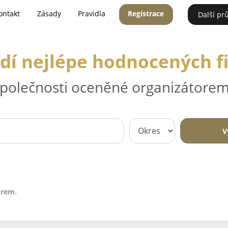
ontakt
Zásady
Pravidla
Registrace
Další pr
dí nejlépe hodnocených f
 společnosti oceněné organizátorem
V
irem.