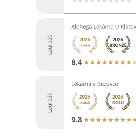
Alphega Lékárna U Klat
Laureáti
8.4
Lékárna v Bezovce
Laureáti
9.8