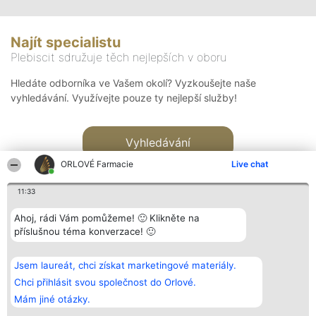
Najít specialistu
Plebiscit sdružuje těch nejlepších v oboru
Hledáte odborníka ve Vašem okolí? Vyzkoušejte naše
vyhledávání. Využívejte pouze ty nejlepší služby!
Vyhledávání
ORLOVÉ Farmacie
Live chat
11:33
Ahoj, rádi Vám pomůžeme! 🙂 Klikněte na
příslušnou téma konverzace! 🙂
Organizátor hlasování
Plebiscyt
Kontakt
Bright Side Solutions sp. z o.
Vítězové
Kontakt
Jsem laureát, chci získat marketingové materiály.
o. sp. k.
Seznam všech
ul. Ruska 22
laureátů
Chci přihlásit svou společnost do Orlové.
Wrocław 50-079
Zásady
Mám jiné otázky.
KRS 0000749100 | Regon
Pravidla
381313360 | NIP 8943132676
Zásady