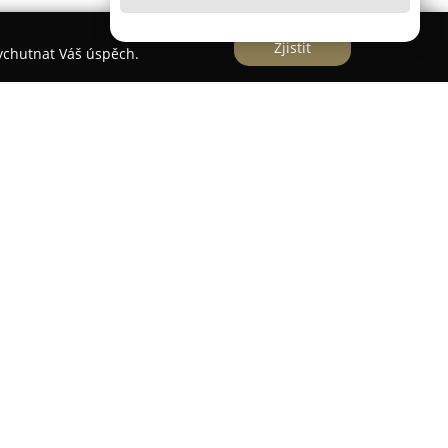
Zjistit
vychutnat Váš úspěch.
nce, v přízemních prostorách zdravotního
 365. Tato lékárna s moderním vybavením
cké služby, včetně široké nabídky produktů
a pohody pro všechny věkové skupiny v rodině.
jen léky na předpis, ale také velký výběr volně
ů stravy, bylinných čajů, léčivé kosmetiky,
nárních přípravků, prostředků pro inkontinenci,
ciální diabetická obuv. Lékárna je známá svým
rý vyniká profesionálním a vstřícným chováním.