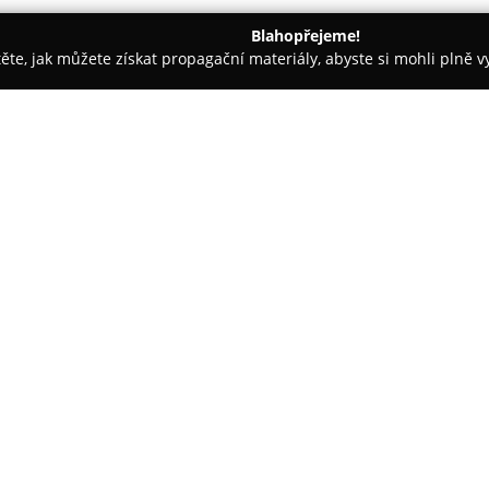
Blahopřejeme!
těte, jak můžete získat propagační materiály, abyste si mohli plně 
rem.
Lékárna LEMON
O společnosti:
Lékárna LEMON
sídlí ve Studé
střediska na adrese Butovická
poskytuje komplexní farmaceuti
zaměřených na podporu zdraví 
V její nabídce jsou obsaženy ne
prodejných medikamentů, doplňk
zdravotnických pomůcek, veteri
homeopatických produktů i spe
kvalifikovaným personálem, kte