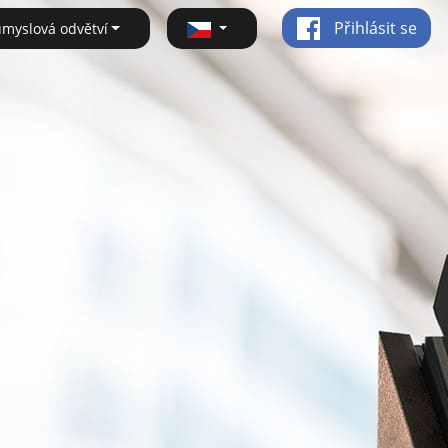
Přihlásit se
ůmyslová odvětví