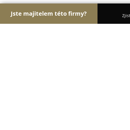
Jste majitelem této firmy?
Zjis
Orlové Farmacie
Pořadí nejlépe hodnocených fi
Lékárna LEMON
8.5
(6)
Studénka, Butovická 365
Zobrazit telefonní číslo