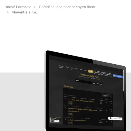
Orlové Farmacie
Pořadí nejlépe hodnocených firem.
Noventis s.r.o.