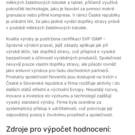
měkkých želatinových tobolek a tablet, přičemž využívá
pokročilé technologie, jako je lisování za pomoci mokré
granulace nebo přímé komprese. V rámci České republiky
je unikátní tím, že jako jediná vyrábí doplňky stravy právě
v podobě měkkých želatinových tobolek.
Kvalita výroby je podtržena certifikací SVP (GMP –
Správná výrobní praxe), jejíž zásady aplikuje jak při
výrobě léčiv, tak doplňků stravy, což přispívá k vysoké
bezpečnosti a účinnosti vyráběných produktů. Společnost
nevyvíjí pouze vlastní doplňky stravy, ale působí rovněž
jako smluvní výrobce pro řadu obchodních partnerů.
Produkty společnosti Noventis jsou dostupné na trzích v
České a Slovenské republice a firma rozšiřuje aktivity i do
dalších států střední a východní Evropy. Neustálý rozvoj,
inovace a investice do výzkumu a technologií zajišťují
vysoký standard výroby. Firma byla oceněna za
systematický přístup k udržitelnosti, což potvrzuje její
odpovědný postoj k životnímu prostředí a společnosti.
Zdroje pro výpočet hodnocení: