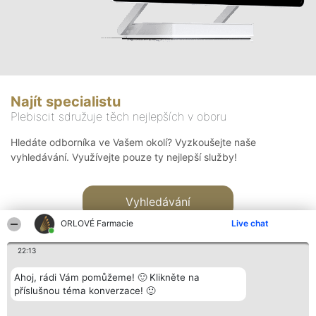
Najít specialistu
Plebiscit sdružuje těch nejlepších v oboru
Hledáte odborníka ve Vašem okolí? Vyzkoušejte naše
vyhledávání. Využívejte pouze ty nejlepší služby!
Vyhledávání
ORLOVÉ Farmacie
Live chat
22:13
Ahoj, rádi Vám pomůžeme! 🙂 Klikněte na
příslušnou téma konverzace! 🙂
Organizátor hlasování
Plebiscyt
Kontakt
Bright Side Solutions sp. z o.
Vítězové
Kontakt