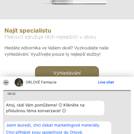
Najít specialistu
Plebiscit sdružuje těch nejlepších v oboru
Hledáte odborníka ve Vašem okolí? Vyzkoušejte naše
vyhledávání. Využívejte pouze ty nejlepší služby!
Vyhledávání
ORLOVÉ Farmacie
Live chat
09:42
Ahoj, rádi Vám pomůžeme! 🙂 Klikněte na
příslušnou téma konverzace! 🙂
Organizátor hlasování
Plebiscyt
Kontakt
Bright Side Solutions sp. z o.
Vítězové
Kontakt
Jsem laureát, chci získat marketingové materiály.
o. sp. k.
Seznam všech
ul. Ruska 22
laureátů
Chci přihlásit svou společnost do Orlové.