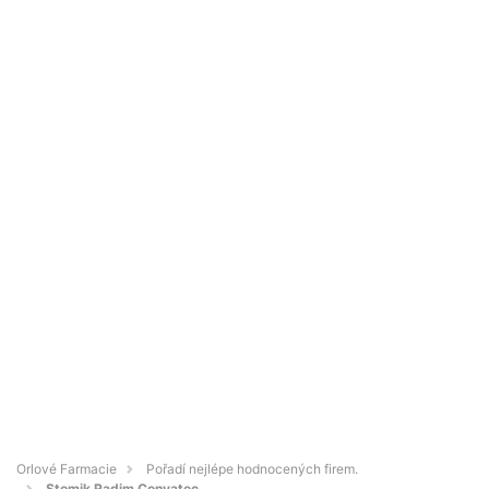
Orlové Farmacie
Pořadí nejlépe hodnocených firem.
Stomik Radim Convatec