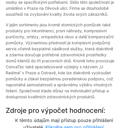
osoby se specifickými potřebami. Sídlo této společnosti je
umístěno v Praze na Olivově ulici. Firma se dlouhodobě
soustředí na zvyšování kvality života svých zákazníků.
V jejím sortimentu jsou kromě stomických pomůcek také
produkty pro inkontinenci, prsní náhrady, kompresivní
punčochy, ortézy, ortopedická obuv a další kompenzační
pomůcky. Významnou předností je komplexní podpůrný
servis včetně bezplatné zásilkové služby, která diskrétně
a zdarma doručuje potřebné zdravotnické prostředky
domů klientů do tří pracovních dnů. Kromě toho provozuje
ConvaTec také specializované výdejny s názvem „U
Radima“ v Praze a Ostravě, kde lze diskrétně vyzkoušet
pomůcky a získat bezplatnou poradenskou podporu, což
napomáhá samostatnosti a správnému výběru vhodných
řešení. Společnost klade důraz na individuální přístup a
dostupnost kvalitních zdravotnických produktů.
Zdroje pro výpočet hodnocení:
K těmto údajům mají přístup pouze přihlášení
uživatelé.
Klikněte sem pro přihlášení.