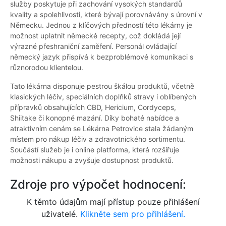
služby poskytuje při zachování vysokých standardů
kvality a spolehlivosti, které bývají porovnávány s úrovní v
Německu. Jednou z klíčových předností této lékárny je
možnost uplatnit německé recepty, což dokládá její
výrazné přeshraniční zaměření. Personál ovládající
německý jazyk přispívá k bezproblémové komunikaci s
různorodou klientelou.
Tato lékárna disponuje pestrou škálou produktů, včetně
klasických léčiv, speciálních doplňků stravy i oblíbených
přípravků obsahujících CBD, Hericium, Cordyceps,
Shiitake či konopné mazání. Díky bohaté nabídce a
atraktivním cenám se Lékárna Petrovice stala žádaným
místem pro nákup léčiv a zdravotnického sortimentu.
Součástí služeb je i online platforma, která rozšiřuje
možnosti nákupu a zvyšuje dostupnost produktů.
Zdroje pro výpočet hodnocení:
K těmto údajům mají přístup pouze přihlášení
uživatelé.
Klikněte sem pro přihlášení.